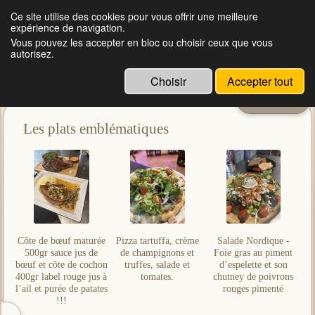
Ce site utilise des cookies pour vous offrir une meilleure
expérience de navigation.
Restaurant à Herblay | Au coin de la Halle d'Herblay
Vous pouvez les accepter en bloc ou choisir ceux que vous
autorisez.
Choisir
Accepter tout
Menu
Les plats emblématiques
Côte de bœuf maturée
Pizza tartuffa, crème
Salade Nordique -
500gr sauce jus de
de champignons et
Foie gras au piment
bœuf et côte de cochon
truffes, salade et
d’espelette et son
400gr label rouge jus à
tomates.
chutney de poivrons
l’ail et purée de patates
rouges pimenté
!!!