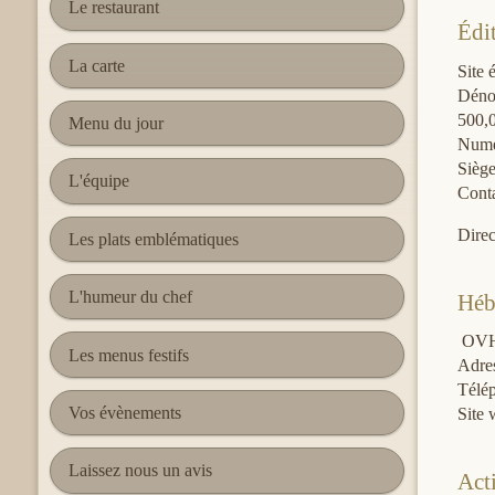
Le restaurant
Édit
La carte
Site
Déno
500,
Menu du jour
Numé
Sièg
L'équipe
Conta
Dire
Les plats emblématiques
L'humeur du chef
Héb
OVH
Les menus festifs
Adre
Télép
Vos évènements
Site 
Laissez nous un avis
Act