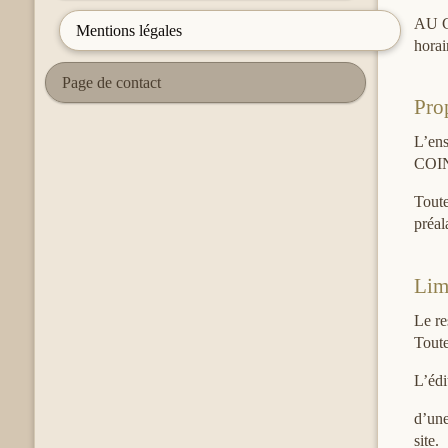
AU CO
Mentions légales
horai
Page de contact
Prop
L’ens
COIN
Toute
préal
Lim
Le re
Toute
L’édi
d’une
site.