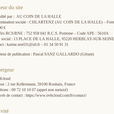
eur du site
 édité par : AU COIN DE LA HALLE
mination sociale : CHLARTENZ (AU COIN DE LA HALLE) – Forme : SAR
00 €
ro RCS/RNE : 752 958 041 R.C.S. Pontoise – Code APE : 5610A
e social : 13 PLACE DE LA HALLE, 95220 HERBLAY-SUR-SEIN
ct : karine.noel31@sfr.fr – 01 34 50 91 31
cteur de publication : Pascal SANZ GALLARDO (Gérant)
ergeur
cloud
sse : 2 rue Kellermann, 59100 Roubaix, France
hone : 09 72 10 10 07 (appel non surtaxé)
web de contact : https://www.ovhcloud.com/fr/contact/
ivité