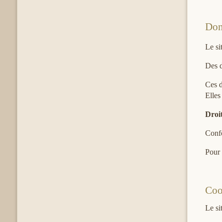
Don
Le si
Des d
Ces d
Elles
Droit
Confo
Pour 
Coo
Le si