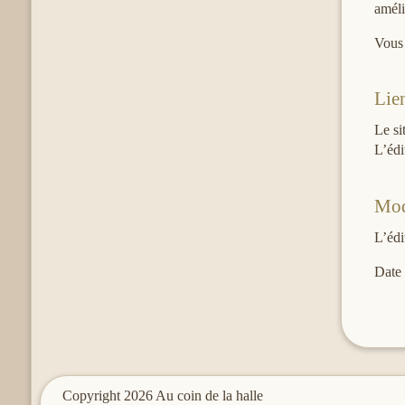
améli
Vous 
Lie
Le si
L’édi
Mod
L’édi
Date 
Copyright 2026 Au coin de la halle