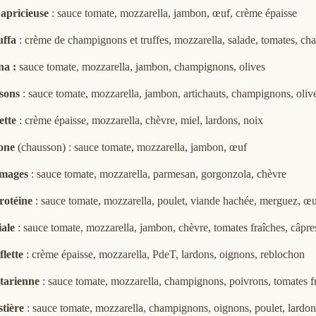
apricieuse
: sauce tomate, mozzarella, jambon, œuf, crème épaisse
uffa
: crème de champignons et truffes, mozzarella, salade, tomates, c
na :
sauce tomate, mozzarella, jambon, champignons, olives
isons
: sauce tomate, mozzarella, jambon, artichauts, champignons, oliv
ette
: crème épaisse, mozzarella, chèvre, miel, lardons, noix
zone
(chausson) : sauce tomate, mozzarella, jambon, œuf
omages
: sauce tomate, mozzarella, parmesan, gorgonzola, chèvre
rotéine
: sauce tomate, mozzarella, poulet, viande hachée, merguez, œ
iale
: sauce tomate, mozzarella, jambon, chèvre, tomates fraîches, câpres
flette
: crème épaisse, mozzarella, PdeT, lardons, oignons, reblochon
tarienne
: sauce tomate, mozzarella, champignons, poivrons, tomates fra
stière
: sauce tomate, mozzarella, champignons, oignons, poulet, lardon