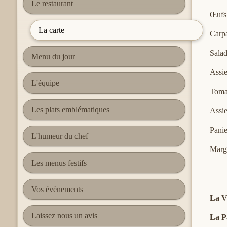
Le restaurant
Œufs 
La carte
Carp
Sala
Menu du jour
Assi
L'équipe
Toma
Les plats emblématiques
Assie
Panie
L'humeur du chef
Marg
Les menus festifs
Vos évènements
La V
Laissez nous un avis
La P