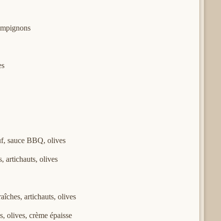
hampignons
es
uf, sauce BBQ, olives
, artichauts, olives
îches, artichauts, olives
s, olives, crème épaisse