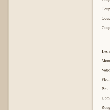
Coupe
Coupe
Coupe
Les 
Mont
Valpo
Fleu
Brou
Doma
Roug