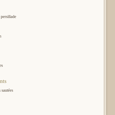
 persillade
n
 olives
nts
s sautées