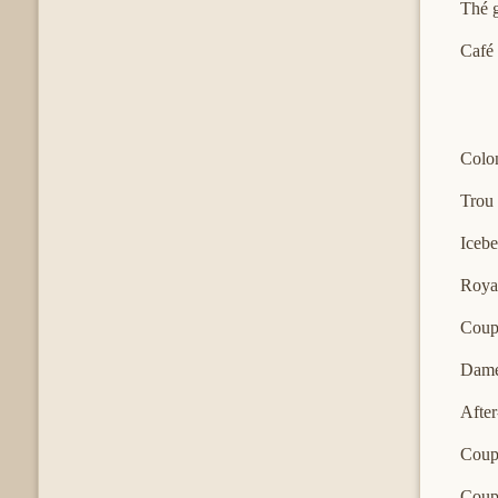
Thé 
Café
Colon
Trou
Icebe
Roya
Coupe
Dame 
After
Coupe
Coupe