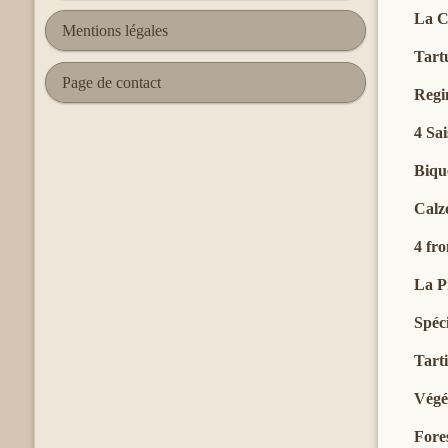
La C
Mentions légales
Tart
Page de contact
Regi
4 Sa
Biqu
Cal
4 fr
La P
Spéc
Tarti
Végé
Fore