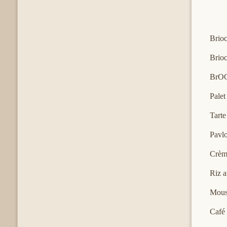
Brioc
Brioc
BrOOk
Palet
Tarte
Pavl
Crèm
Riz a
Mous
Café