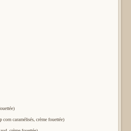
ouettée)
p corn caramélisés, crème fouettée)
aud, crème fouettée)