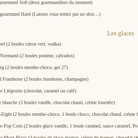
gourmand Soft (deux gourmandises du moment)
 gourmand Hard (Laissez vous tentez par un shot…)
Les glaces
el (2 boules citron vert, vodka)
 Normand (2 boules pomme, calvados)
rg (2 boules menthe-choco, get 27)
l Framboise (2 boules framboise, champagne)
 Liégeoise (chocolat, caramel ou café)
blanche (3 boules vanille, chocolat chaud, crème fouettée)
-Eight (2 boules menthe-choco, 1 boule choco, chocolat chaud, crème f
 Pop Corn (2 boules glace vanille, 1 boule caramel, sauce caramel, Po
 Mont-Blanc (3 boules de glace marron, crème de marron, chocolat ch