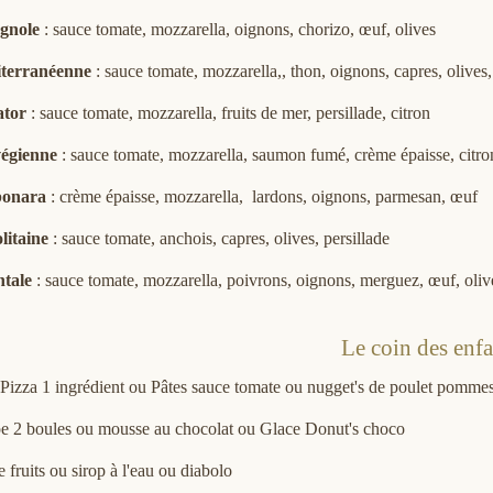
gnole
: sauce tomate, mozzarella, oignons, chorizo, œuf, olives
terranéenne
: sauce tomate, mozzarella,, thon, oignons, capres, olives,
ator
: sauce tomate, mozzarella, fruits de mer, persillade, citron
égienne
: sauce tomate, mozzarella, saumon fumé, crème épaisse, citro
bonara
: crème épaisse, mozzarella, lardons, oignons, parmesan, œuf
litaine
: sauce tomate, anchois, capres, olives, persillade
ntale
: sauce tomate, mozzarella, poivrons, oignons, merguez, œuf,
Le coin des enfa
Pizza 1 ingrédient ou Pâtes sauce tomate ou nugget's de poulet pomme
e 2 boules ou mousse au chocolat ou Glace Donut's choco
de fruits ou sirop à l'eau ou diabolo