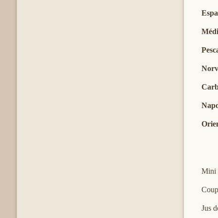
Espa
Médi
Pesc
Norv
Car
Napo
Orie
Mini 
Coup
Jus 