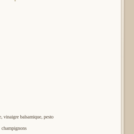
e, vinaigre balsamique, pesto
c, champignons