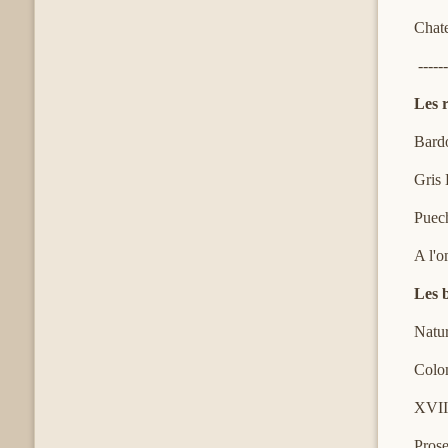
Chate
-----
Les 
Bardo
Gris
Puec
A l'o
Les 
Natu
Colo
XVII
Pr