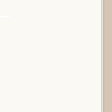
--------