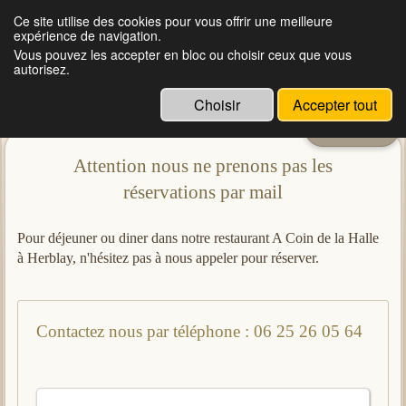
Ce site utilise des cookies pour vous offrir une meilleure
expérience de navigation.
Restaurant à Herblay | Au coin de la Halle d'Herblay
Vous pouvez les accepter en bloc ou choisir ceux que vous
autorisez.
Choisir
Accepter tout
Menu
Attention nous ne prenons pas les
réservations par mail
Pour déjeuner ou diner dans notre restaurant A Coin de la Halle
à Herblay, n'hésitez pas à nous appeler pour réserver.
Contactez nous par téléphone : 06 25 26 05 64